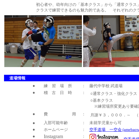
初心者や、幼年向けの「基本クラス」から「通常クラス
クラスで練習できるのも魅力的である。 それぞれのク
道場情報
●
練 習 場 所
：
藤代中学校 武道場
●
稽 古 日 時
：
○通常クラス・強化クラス
○基本クラス
※練習場所変更あり要確
●
費 用
：
月謝￥３，０００．～ （
●
入部可能年齢
：
未就学児童から可
●
ホームページ
：
空手道場 一空会 (amebaown
●
Instagram
：